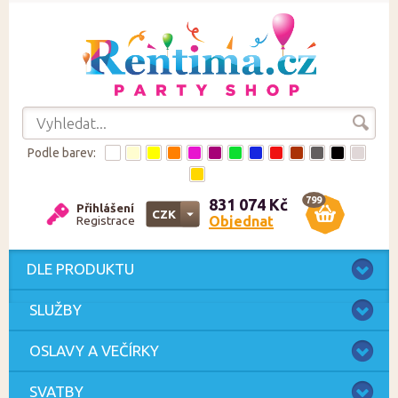
Podle barev:
799
831 074 Kč
Přihlášení
CZK
Objednat
Registrace
CZK
EUR
DLE PRODUKTU
SLUŽBY
OSLAVY A VEČÍRKY
SVATBY