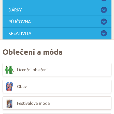
DÁRKY
PŮJČOVNA
KREATIVITA
Oblečení a móda
Licenční oblečení
Obuv
Festivalová móda