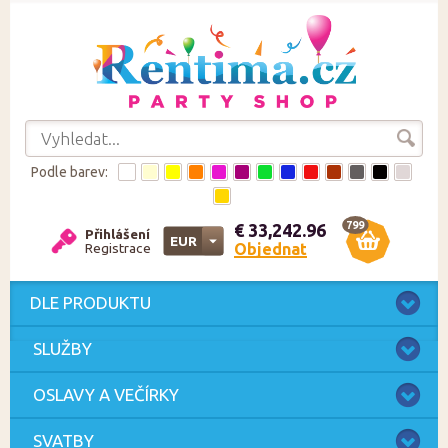
Podle barev:
799
€ 33,242.96
Přihlášení
EUR
Objednat
Registrace
CZK
EUR
DLE PRODUKTU
SLUŽBY
OSLAVY A VEČÍRKY
SVATBY