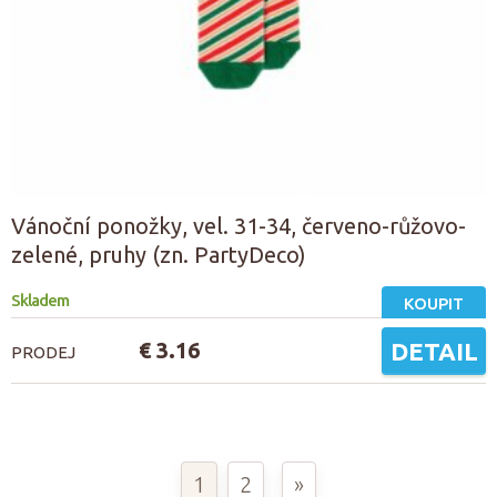
Vánoční ponožky, vel. 31-34, červeno-růžovo-
zelené, pruhy (zn. PartyDeco)
Skladem
KOUPIT
€ 3.16
DETAIL
PRODEJ
1
2
»