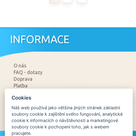
INFORMACE
O nás
FAQ - dotazy
Doprava
Platba
Spolupracujeme
Cookies
Kontakty
Obchodní podmínky - prodej
Náš web používá jako většina jiných stránek základní
Obchodní podmínky - půjčovna
soubory cookie k zajištění svého fungování, analytické
GDPR
cookie k informacích o návštěvnosti a marketingové
soubory cookie k pochopení toho, jak s webem
pracujete.