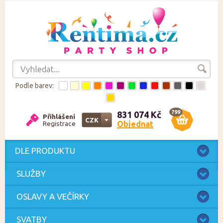
Podle barev:
799
831 074 Kč
Přihlášení
CZK
Objednat
Registrace
CZK
EUR
DLE PRODUKTU
SLUŽBY
OSLAVY A VEČÍRKY
SVATBY