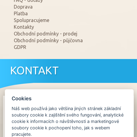
Doprava
Platba
Spolupracujeme
Kontakty
Obchodní podmínky - prodej
Obchodní podmínky - půjčovna
GDPR
KONTAKT
Cookies
Náš web používá jako většina jiných stránek základní
Prodejna Pardubice
soubory cookie k zajištění svého fungování, analytické
cookie k informacích o návštěvnosti a marketingové
PONDĚLÍ až PÁTEK 08:00 - 18:00 hod.
soubory cookie k pochopení toho, jak s webem
SOBOTA 09:00 - 16:00 hod
pracujete.