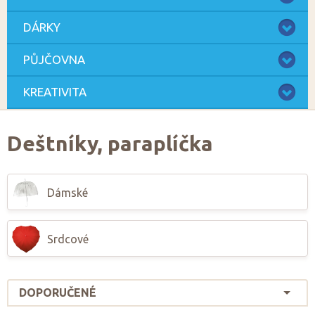
DÁRKY
PŮJČOVNA
KREATIVITA
Deštníky, paraplíčka
Dámské
Srdcové
DOPORUČENÉ