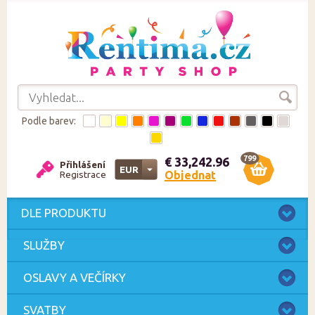
Podle barev:
799
€ 33,242.96
Přihlášení
EUR
Objednat
Registrace
CZK
EUR
DLE PRODUKTU
SLUŽBY
OSLAVY A VEČÍRKY
SVATBY