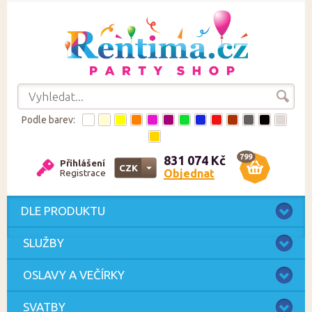
Podle barev:
799
831 074 Kč
Přihlášení
CZK
Objednat
Registrace
CZK
EUR
DLE PRODUKTU
SLUŽBY
OSLAVY A VEČÍRKY
SVATBY