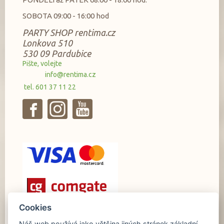
SOBOTA 09:00 - 16:00 hod
PARTY SHOP rentima.cz
Lonkova 510
530 09 Pardubice
Pište, volejte
info@rentima.cz
tel. 601 37 11 22
Cookies
Platební brána ComGate
Náš web používá jako většina jiných stránek základní