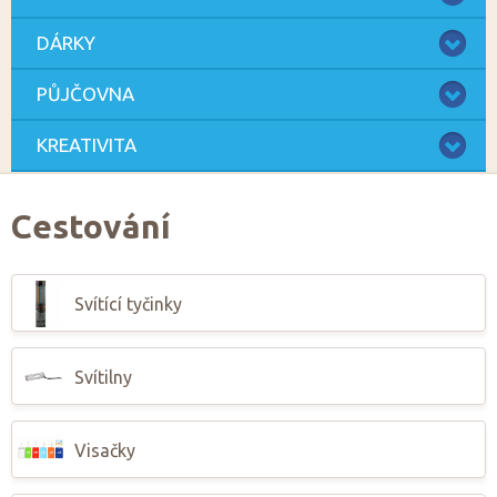
DÁRKY
PŮJČOVNA
KREATIVITA
Cestování
Svítící tyčinky
Svítilny
Visačky