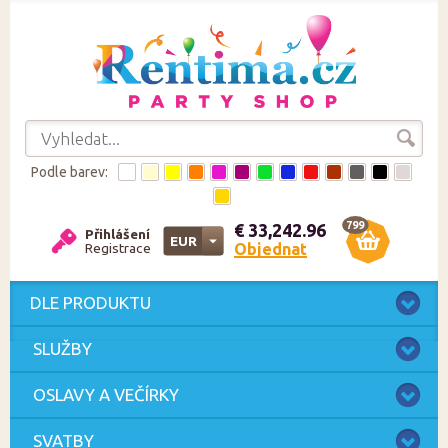
Podle barev:
799
€ 33,242.96
Přihlášení
EUR
Objednat
Registrace
CZK
EUR
DLE PRODUKTU
SLUŽBY
OSLAVY A VEČÍRKY
SVATBY