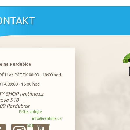
ONTAKT
ejna Pardubice
LÍ až PÁTEK 08:00 - 18:00 hod.
TA 09:00 - 16:00 hod
Y SHOP rentima.cz
kova 510
09 Pardubice
Pište, volejte
info@rentima.cz
tel. 601 37 11 22