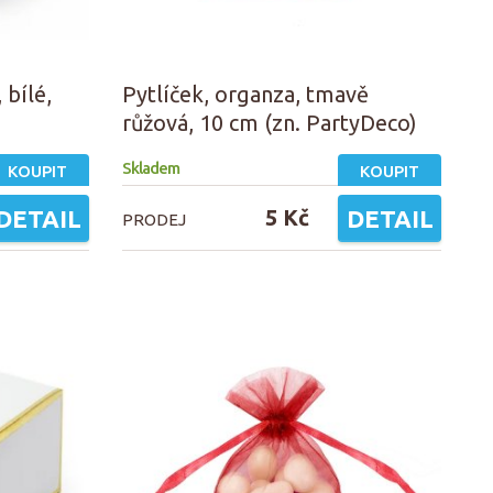
 bílé,
Pytlíček, organza, tmavě
růžová, 10 cm (zn. PartyDeco)
Skladem
KOUPIT
KOUPIT
DETAIL
5 Kč
DETAIL
PRODEJ