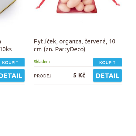
m
Pytlíček, organza, červená, 10
 10ks
cm (zn. PartyDeco)
Skladem
KOUPIT
KOUPIT
DETAIL
5 Kč
DETAIL
PRODEJ