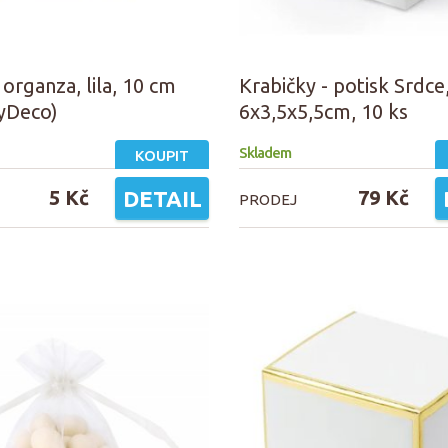
 organza, lila, 10 cm
Krabičky - potisk Srdce,
tyDeco)
6x3,5x5,5cm, 10 ks
Skladem
KOUPIT
5 Kč
DETAIL
79 Kč
PRODEJ