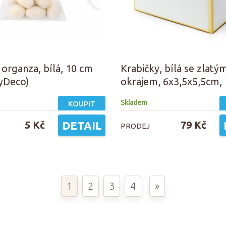
 organza, bílá, 10 cm
Krabičky, bílá se zlatý
tyDeco)
okrajem, 6x3,5x5,5cm,
Skladem
KOUPIT
5 Kč
DETAIL
79 Kč
PRODEJ
1
2
3
4
»