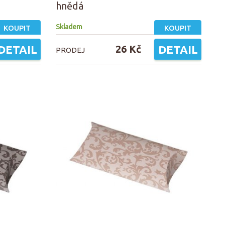
hnědá
Skladem
KOUPIT
KOUPIT
DETAIL
26 Kč
DETAIL
PRODEJ