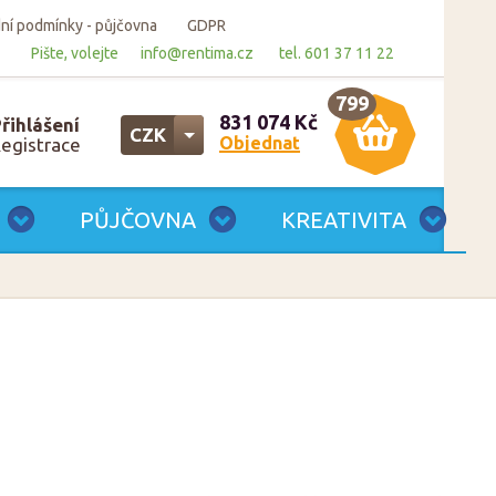
í podmínky - půjčovna
GDPR
Pište, volejte
info@rentima.cz
tel. 601 37 11 22
799
831 074 Kč
řihlášení
CZK
Objednat
egistrace
CZK
EUR
PŮJČOVNA
KREATIVITA