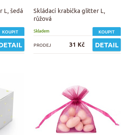
r L, šedá
Skládací krabička glitter L,
růžová
Skladem
KOUPIT
KOUPIT
DETAIL
31 Kč
DETAIL
PRODEJ