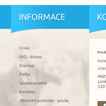
INFORMACE
K
O nás
Prod
FAQ - dotazy
PONDĚ
Doprava
SOBO
Platba
PART
Lon
Spolupracujeme
530 
Kontakty
Obchodní podmínky - prodej