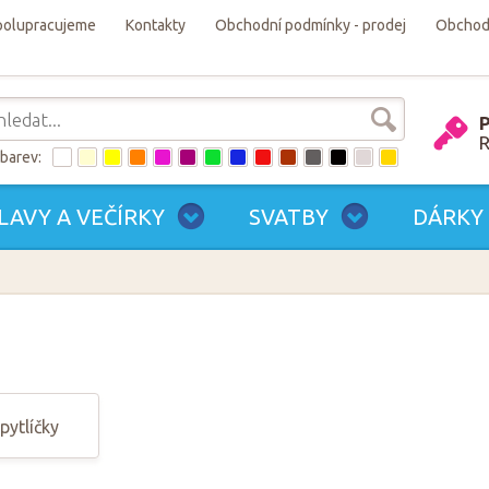
polupracujeme
Kontakty
Obchodní podmínky - prodej
Obchodn
P
R
barev:
LAVY A VEČÍRKY
SVATBY
DÁRKY
pytlíčky