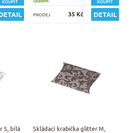
Skladem
KOUPIT
KOUPIT
DETAIL
35 Kč
DETAIL
PRODEJ
r S, bílá
Skládací krabička glitter M,