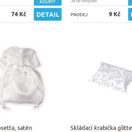
Již se nevyrábí
KOUPIT
74 Kč
DETAIL
9 Kč
PRODEJ
setta, satén
Skládací krabička glitte