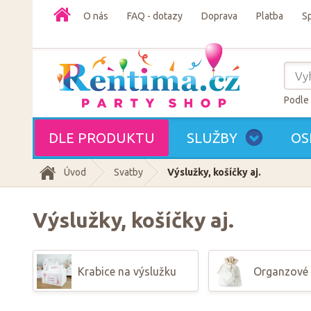
O nás
FAQ - dotazy
Doprava
Platba
S
Podle 
DLE PRODUKTU
SLUŽBY
OS
Úvod
Svatby
Výslužky, košíčky aj.
Výslužky, košíčky aj.
Krabice na výslužku
Organzové 