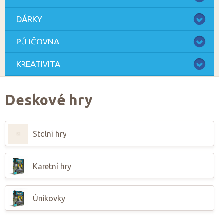
DÁRKY
PŮJČOVNA
KREATIVITA
Deskové hry
Stolní hry
Karetní hry
Únikovky