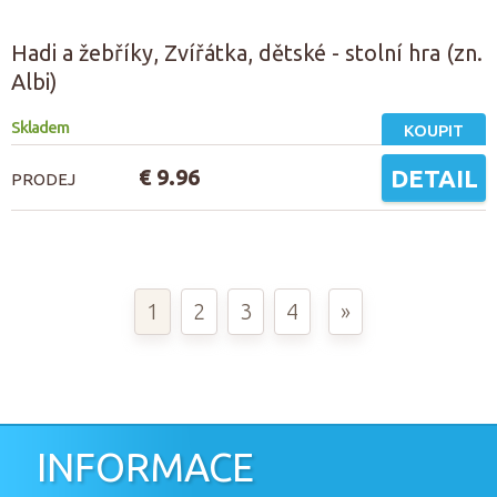
Hadi a žebříky, Zvířátka, dětské - stolní hra (zn.
Albi)
Skladem
KOUPIT
€ 9.96
DETAIL
PRODEJ
1
2
3
4
»
INFORMACE