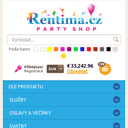
Podle barev:
799
€ 33,242.96
Přihlášení
EUR
Objednat
Registrace
CZK
EUR
DLE PRODUKTU
SLUŽBY
OSLAVY A VEČÍRKY
SVATBY