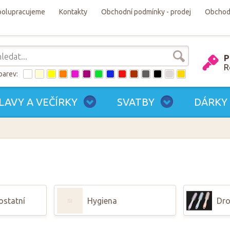
polupracujeme
Kontakty
Obchodní podmínky - prodej
Obchodn
P
R
barev:
LAVY A VEČÍRKY
SVATBY
DÁRKY
 ostatní
Hygiena
Dro