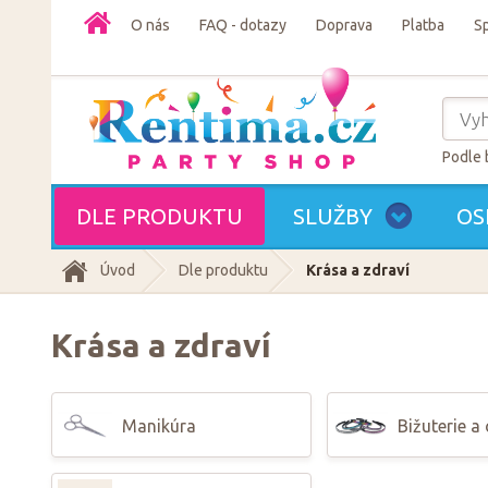
O nás
FAQ - dotazy
Doprava
Platba
S
Podle 
DLE PRODUKTU
SLUŽBY
OS
Úvod
Dle produktu
Krása a zdraví
Krása a zdraví
Manikúra
Bižuterie a