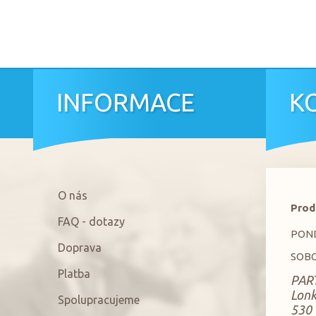
INFORMACE
K
O nás
Prod
FAQ - dotazy
PONDĚ
Doprava
SOBO
Platba
PART
Lon
Spolupracujeme
530 