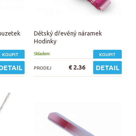
 puzetek
Dětský dřevěný náramek
Hodinky
Skladem
KOUPIT
KOUPIT
DETAIL
€ 2.36
DETAIL
PRODEJ