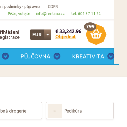
í podmínky - půjčovna
GDPR
Pište, volejte
info@rentima.cz
tel. 601 37 11 22
799
€ 33,242.96
řihlášení
EUR
Objednat
egistrace
CZK
EUR
PŮJČOVNA
KREATIVITA
bná drogerie
Pedikúra