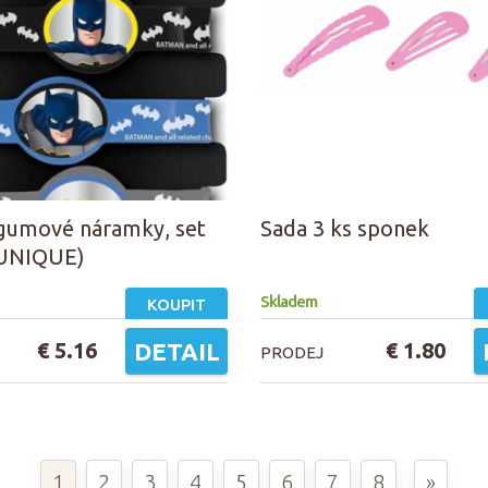
gumové náramky, set
Sada 3 ks sponek
 UNIQUE)
Skladem
KOUPIT
€ 5.16
DETAIL
€ 1.80
PRODEJ
1
2
3
4
5
6
7
8
»